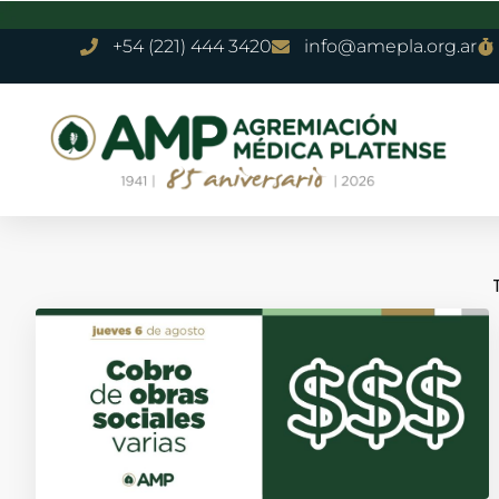
+54 (221) 444 3420
info@amepla.org.ar