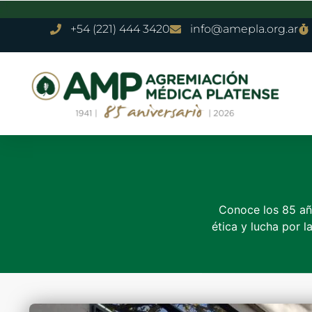
+54 (221) 444 3420
info@amepla.org.ar
Conoce los 85 año
ética y lucha por l