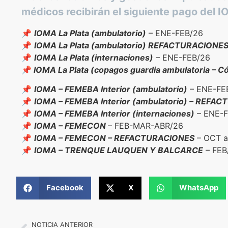
médicos recibirán el siguiente pago del 
📌
IOMA La Plata (ambulatorio)
– ENE-FEB/26
📌
IOMA La Plata (ambulatorio) REFACTURACIONE
📌
IOMA La Plata (internaciones)
– ENE-FEB/26
📌
IOMA La Plata (copagos guardia ambulatoria – C
📌
IOMA – FEMEBA Interior (ambulatorio)
– ENE-FE
📌
IOMA – FEMEBA Interior (ambulatorio) – REFA
📌
IOMA – FEMEBA Interior (internaciones)
– ENE-F
📌
IOMA – FEMECON
– FEB-MAR-ABR/26
📌
IOMA – FEMECON – REFACTURACIONES
– OCT a
📌
IOMA – TRENQUE LAUQUEN Y BALCARCE
– FEB
Facebook
X
WhatsApp
NOTICIA ANTERIOR