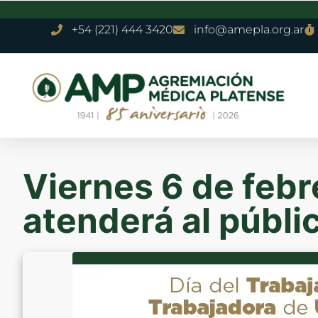
+54 (221) 444 3420
info@amepla.org.ar
Viernes 6 de febr
atenderá al públi