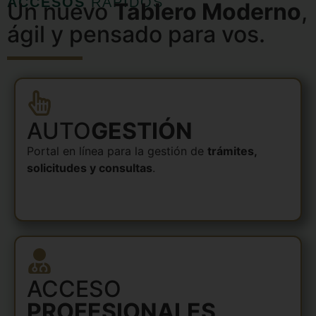
ACCESOS
RÁPIDOS
Un nuevo
Tablero Moderno
,
ágil y pensado para vos.
AUTO
GESTIÓN
Portal en línea para la gestión de
trámites,
solicitudes y consultas
.
ACCESO
PROFESIONALES