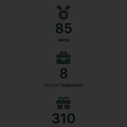
85
AÑOS
8
SEGURO
SUBSIDIOS
310